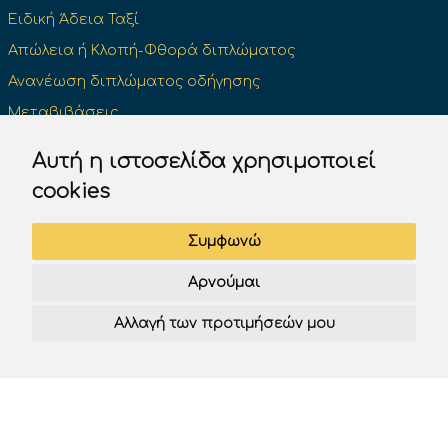
Ειδική Άδεια Ταξί
Απώλεια ή Κλοπή-Φθορά διπλώματος
Ανανέωση διπλώματος οδήγησης
Μεταβιβάσεις
Κάρτα ψηφιακού ταχογράφου
Αυτή η ιστοσελίδα χρησιμοποιεί
Σύστημα Ελέγχου Συμπεριφοράς Οδηγών (Σ.Ε.Σ.Ο.)
cookies
Οδήγηση μηχανής με δίπλωμα αυτοκινήτου
Προσωρινή Άδεια Οδήγησης
Συμφωνώ
ΧΡΉΣΙΜΕΣ ΠΛΗΡΟΦΟΡΊΕΣ
Αρνούμαι
Όροι χρήσης
Αλλαγή των προτιμήσεών μου
Πολιτική απορρήτου
Cookies
NEWSLETTER