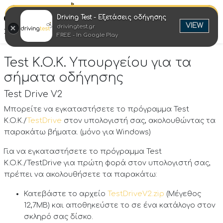
Driving Test - Εξετάσεις οδήγησης
Ελλη
VIEW
drivingtest.gr
Στροφή στην επιτυχία
FREE - In Google Play
Test K.O.K. Υπουργείου για τα
σήματα οδήγησης
Test Drive V2
Μπορείτε να εγκαταστήσετε το πρόγραμμα Test
K.O.K./
TestDrive
στον υπολογιστή σας, ακολουθώντας τα
παρακάτω βήματα. (μόνο για Windows)
Για να εγκαταστήσετε το πρόγραμμα Test
K.O.K./TestDrive για πρώτη φορά στον υπολογιστή σας,
πρέπει να ακολουθήσετε τα παρακάτω:
Κατεβάστε το αρχείο
TestDriveV2.zip
(Μέγεθος
12,7ΜΒ) και αποθηκεύστε το σε ένα κατάλογο στον
σκληρό σας δίσκο.