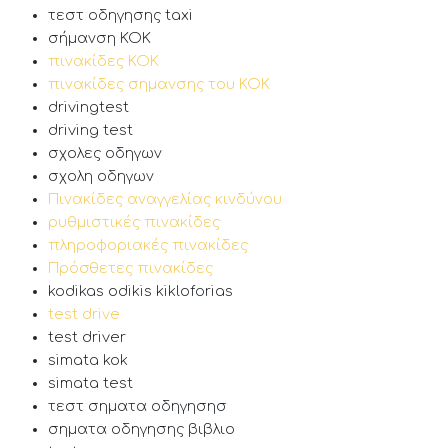
τεστ οδηγησης taxi
σήμανση ΚΟΚ
πινακίδες ΚΟΚ
πινακίδες σημανσης του ΚΟΚ
drivingtest
driving test
σχολες οδηγων
σχολη οδηγων
Πινακίδες αναγγελίας κινδύνου
ρυθμιστικές πινακίδες
πληροφοριακές πινακίδες
Πρόσθετες πινακίδες
kodikas odikis kikloforias
test drive
test driver
simata kok
simata test
τεστ σηματα οδηγησησ
σηματα οδηγησης βιβλιο