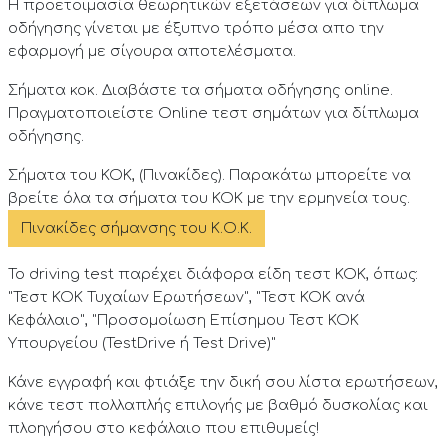
Η προετοιμασία θεωρητικών εξετάσεων για δίπλωμα
οδήγησης γίνεται με έξυπνο τρόπο μέσα απο την
εφαρμογή με σίγουρα αποτελέσματα.
Σήματα κοκ. Διαβάστε τα σήματα οδήγησης online.
Πραγματοποιείστε Online τεστ σημάτων για δίπλωμα
οδήγησης.
Σήματα του ΚΟΚ, (Πινακίδες). Παρακάτω μπορείτε να
βρείτε όλα τα σήματα του ΚΟΚ με την ερμηνεία τους.
Πινακίδες σήμανσης του Κ.Ο.Κ.
To driving test παρέχει διάφορα είδη τεστ ΚΟΚ, όπως:
"Τεστ ΚΟΚ Τυχαίων Ερωτήσεων", "Τεστ ΚΟΚ ανά
Κεφάλαιο", "Προσομοίωση Επίσημου Τεστ ΚΟΚ
Υπουργείου (TestDrive ή Test Drive)"
Κάνε εγγραφή και φτιάξε την δική σου λίστα ερωτήσεων,
κάνε τεστ πολλαπλής επιλογής με βαθμό δυσκολίας και
πλοηγήσου στο κεφάλαιο που επιθυμείς!