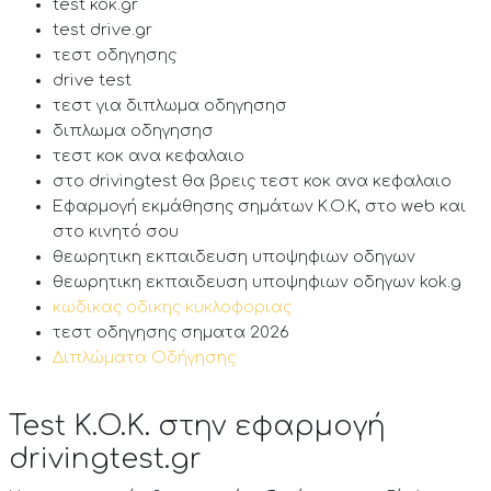
test κοκ.gr
test drive.gr
τεστ οδηγησης
drive test
τεστ για διπλωμα οδηγησησ
διπλωμα οδηγησησ
τεστ κοκ ανα κεφαλαιο
στο drivingtest θα βρεις τεστ κοκ ανα κεφαλαιο
Εφαρμογή εκμάθησης σημάτων K.O.K, στο web και
στο κινητό σου
θεωρητικη εκπαιδευση υποψηφιων οδηγων
θεωρητικη εκπαιδευση υποψηφιων οδηγων kok.g
κωδικας οδικης κυκλοφοριας
τεστ οδηγησης σηματα 2026
Διπλώματα Οδήγησης
Test K.O.K. στην εφαρμογή
drivingtest.gr