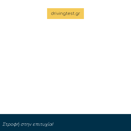
drivingtest.gr
Στροφή στην επιτυχία!