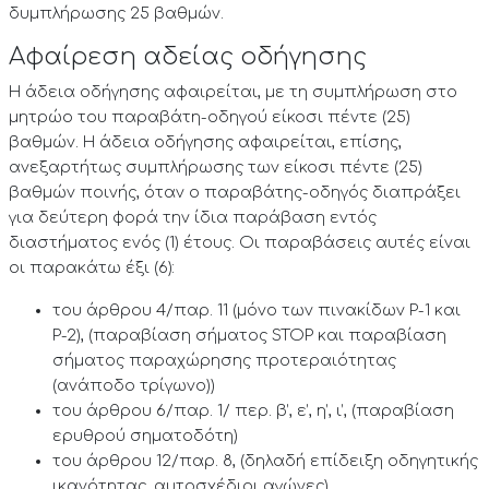
δυμπλήρωσης 25 βαθμών.
Αφαίρεση αδείας οδήγησης
Η άδεια οδήγησης αφαιρείται, με τη συμπλήρωση στο
μητρώο του παραβάτη-οδηγού είκοσι πέντε (25)
βαθμών. Η άδεια οδήγησης αφαιρείται, επίσης,
ανεξαρτήτως συμπλήρωσης των είκοσι πέντε (25)
βαθμών ποινής, όταν ο παραβάτης-οδηγός διαπράξει
για δεύτερη φορά την ίδια παράβαση εντός
διαστήματος ενός (1) έτους. Οι παραβάσεις αυτές είναι
οι παρακάτω έξι (6):
του άρθρου 4/παρ. 11 (μόνο των πινακίδων Ρ-1 και
Ρ-2), (παραβίαση σήματος STOP και παραβίαση
σήματος παραχώρησης προτεραιότητας
(ανάποδο τρίγωνο))
του άρθρου 6/παρ. 1/ περ. β’, ε’, η’, ι’, (παραβίαση
ερυθρού σηματοδότη)
του άρθρου 12/παρ. 8, (δηλαδή επίδειξη οδηγητικής
ικανότητας, αυτοσχέδιοι αγώνες)