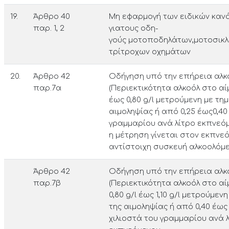
19.
Άρθρο 40
Μη εφαρμογή των ειδικών καν
παρ. 1, 2
γιατους οδη­
γούς μοτοποδηλάτων,μοτοσικλ
τρίτρο­χων οχημάτων
20.
Άρθρο 42
Οδήγηση υπό την επήρεια αλκ
παρ.7α
(Περιεκτικότητα αλκοόλ στο αί
έως 0,80 g/l μετρούμενη με τη
αιμοληψίας ή από 0,25 έως0,40
γραμμαρίου ανά λίτρο εκπνεό
η μέτρηση γίνεται στον εκπνε
αντίστοιχη συσκευή αλκοολόμ
Άρθρο 42
Οδήγηση υπό την επήρεια αλκ
παρ.7β
(Περιεκτικότητα αλκοόλ στο α
0,80 g/l έως 1,10 g/l μετρούμε
της αιμοληψίας ή από 0,40 έως
χιλιοστά του γραμμαρίου ανά 