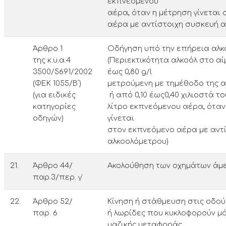
εκπνεόμενου
αέρα, όταν η μέτρηση γίνεται
αέρα με αντίστοιχη συσκευή α
Άρθρο 1
Οδήγηση υπό την επήρεια αλκ
της κ.υ.α.4
(Περιεκτικότητα αλκοόλ στο αί
3500/5691/2002
έως 0,80 g/l
(ΦΕΚ 1055/Β΄)
μετρούμενη με τημέθοδο της α
(για ειδικές
ή από 0,10 έως0,40 χιλιοστά 
κατηγορίες
λίτρο εκπνεόμενου αέρα, όταν
οδηγών)
γίνεται
στον εκπνεόμενο αέρα με αντ
αλκοολόμετρου)
21.
Άρθρο 44/
Ακολούθηση των οχημάτων άμ
παρ.3/περ. γ’
22.
Άρθρο 52/
Κίνηση ή στάθμευση στις οδο
παρ. 6
ή λωρίδες που κυκλοφορούν μ
μαζικής μεταφοράς