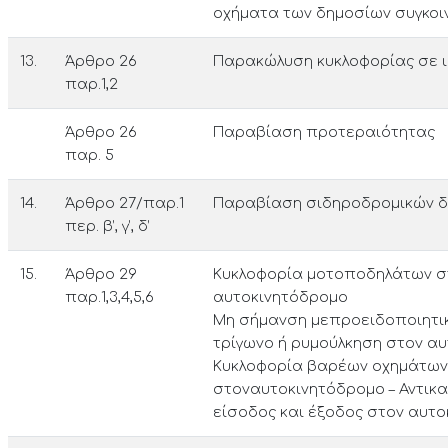
οχήματα των δημοσίων συγκοι
13.
Άρθρο 26
Παρακώλυση κυκλοφορίας σε 
παρ.1,2
Άρθρο 26
Παραβίαση προτεραιότητας
παρ. 5
14.
Άρθρο 27/παρ.1
Παραβίαση σιδηροδρομικών 
περ. β’, γ’, δ’
15.
Άρθρο 29
Κυκλοφορία μοτοποδηλάτων σ
παρ.1,3,4,5,6
αυτοκινητόδρο­μο
Μη σήμανση μεπροειδοποιητι
τρίγωνο ή ρυμούλκηση στον α
Κυκλοφορία βαρέων οχημάτων
στοναυτοκινη­τόδρομο – Αντικ
είσοδος και έξοδος στον αυτ