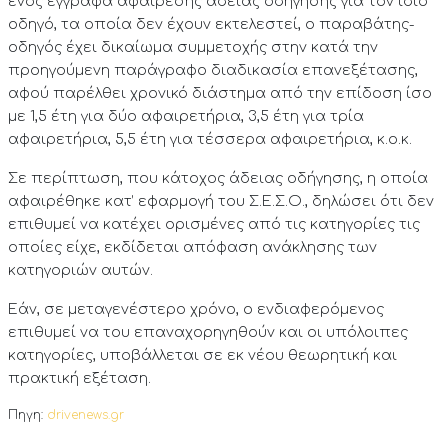
ενός έγγραφα αφαίρεσης άδειας οδήγησης για τον ίδιο
οδηγό, τα οποία δεν έχουν εκτελεστεί, ο παραβάτης-
οδηγός έχει δικαίωμα συμμετοχής στην κατά την
προηγούμενη παράγραφο διαδικασία επανεξέτασης,
αφού παρέλθει χρονικό διάστημα από την επίδοση ίσο
με 1,5 έτη για δύο αφαιρετήρια, 3,5 έτη για τρία
αφαιρετήρια, 5,5 έτη για τέσσερα αφαιρετήρια, κ.ο.κ.
Σε περίπτωση, που κάτοχος άδειας οδήγησης, η οποία
αφαιρέθηκε κατ’ εφαρμογή του Σ.Ε.Σ.Ο., δηλώσει ότι δεν
επιθυμεί να κατέχει ορισμένες από τις κατηγορίες τις
οποίες είχε, εκδίδεται απόφαση ανάκλησης των
κατηγοριών αυτών.
Εάν, σε μεταγενέστερο χρόνο, ο ενδιαφερόμενος
επιθυμεί να του επαναχορηγηθούν και οι υπόλοιπες
κατηγορίες, υποβάλλεται σε εκ νέου θεωρητική και
πρακτική εξέταση.
Πηγη:
drivenews.gr