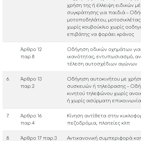
χρήση της ή έλλειψη ειδικών μ
συγκράτησης για παιδιά – Οδή
μοτοποδηλάτου, μοτοσικλέτας
χωρίς κουβούκλιο χωρίς οοδηγ
επιβάτης να φοράει κράνος
Άρθρο 12
Οδήγηση οδικών οχημάτων για
παρ.8
ικανότη­τας, εντυπωσιασμό, 
τέλεση αυτο­σχέδιων αγώνων
6.
Άρθρο 13
Οδήγηση αυτοκινήτου με χρήσ
παρ.2
συσκευ­ών ή τηλεόρασης – Οδ
κινητού τηλεφώνου χωρίς ανο
ή χωρίς ασύρ­ματη επικοινωνί
7.
Άρθρο 16
Κίνηση αντίθετα στην κυκλοφο
παρ.4
πεζοδρόμια, πλατείες κλπ
8.
Άρθρο 17 παρ.3
Αντικανονική συμπεριφορά κ