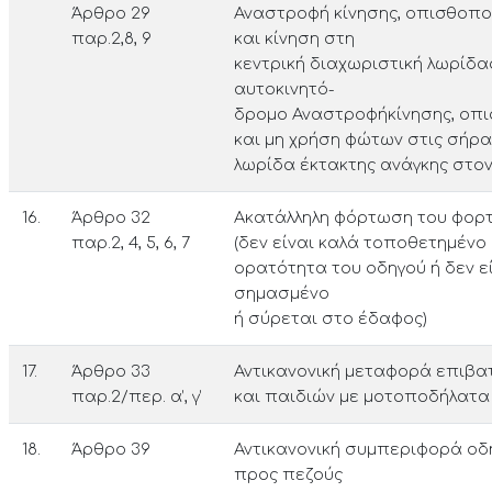
Άρθρο 29
Αναστροφή κίνησης, οπισθοπ
παρ.2,8, 9
και κίνηση στη
κεντρική διαχωριστική λωρίδα
αυτοκινητό­
δρομο Αναστροφήκίνησης, οπ
και μη χρήση φώτων στις σήραγ
λωρίδα έκτακτης ανάγκης στο
16.
Άρθρο 32
Ακατάλληλη φόρτωση του φορτ
παρ.2, 4, 5, 6, 7
(δεν είναι καλά τοποθετημένο 
ορατότητα του οδηγού ή δεν ε
σημασμένο
ή σύρεται στο έδαφος)
17.
Άρθρο 33
Αντικανονική μεταφορά επιβα
παρ.2/περ. α’, γ’
και παιδιών με μοτοποδήλατα 
18.
Άρθρο 39
Αντικανονική συμπεριφορά ο
προς πεζούς