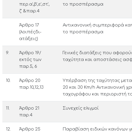
περ.α’,β’,ε’,στ’,
το προσπέρα­σμα
ζ’ &παρ.4
Άρθρο 17
Αντικανονική συμπεριφορά κ
(λοιπέςδι­
το προσπέρα­σμα
ατάξεις)
9.
Άρθρο 19/
Γενικές διατάξεις που αφορού
εκτός των
ταχύτητα και αποστάσεις ασ
παρ.5, 6
10.
Άρθρο 20
Υπέρβαση της ταχύτητας μετ
παρ.10,12,13
20 και 30 Km/h Αντικανονική χ
ταχογράφου και περι­οριστή τ
11.
Άρθρο 21
Συνεχείς ελιγμοί
παρ.4
12.
Άρθρο 25
Παραβίαση ειδικών κανόνων γ