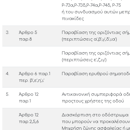
Ρ-73α,Ρ-73δ,Ρ-74α,Ρ-74δ, Ρ-75
ή του συνδυασμού αυτών μεπ
πινακίδες
3.
Άρθρο 5
Παραβίαση της οριζόντιας σή
παρ.8
(περιπτώσεις α’,β’,γ’,δ’,ια’)
Παραβίαση της οριζόντιας σή
(περιπτώσεις ε’,ζ’,ιγ’)
4.
Άρθρο 6 παρ.1
Παραβίαση ερυθρού σηματοδ
περ. β’,ε’,η’,ι’
5.
Άρθρο 12
Αντικανονική συμπεριφορά οδ
παρ.1
προςτους χρήστες της οδού
Άρθρο 12
Διασκόρπιση στο οδόστρωμα 
παρ.2,5,6
που μπο­ρούν να προκαλέσουν
Μηχρήση ζώνης ασφαλείας ή μ