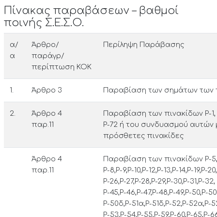
Πίνακας παραβάσεων – βαθμοί
ποινής Σ.Ε.Σ.Ο.
α/
Άρθρο/
Περίληψη Παράβασης
α
παράγρ/
περίπτωση ΚΟΚ
1.
Άρθρο 3
Παραβίαση των σημάτων των 
2.
Άρθρο 4
Παραβίαση των πινακίδων Ρ-1, Ρ-
παρ.11
Ρ-72 ή του συνδυασμού αυτών 
πρόσθετες πινακίδες
Άρθρο 4
Παραβίαση των πινακίδων Ρ-5, Ρ
παρ.11
Ρ-8,Ρ-9,Ρ-10,Ρ-12,Ρ-13,Ρ-14,Ρ-19,Ρ-20,
Ρ-26,Ρ-27,Ρ-28,Ρ-29,Ρ-30,Ρ-31,Ρ-32,
Ρ-45,Ρ-46,Ρ-47,Ρ-48,Ρ-49,Ρ-50,Ρ-50
Ρ-50δ,Ρ-51α,Ρ-51δ,Ρ-52,Ρ-52α,Ρ-5
Ρ-53,Ρ-54,Ρ-55,Ρ-59,Ρ-60,Ρ-65,Ρ-66