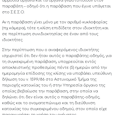
αρμόδια όργανα και τα όργανα γνωστοποιούν στον
παραβάτη – οδηγό ότι η παράβαση που έγινε υπάγεται
στο Σ.Ε.Σ.Ο.
Αν η παράβαση γίνει μόνο με τον αριθμό κυκλοφορίας
(πχ κάμερα), τότε η κλίση επιδίδετε στον ιδιοκτήτη και
σε περίπτωση συνιδιοκτησίας σε έναν από τους
ιδιοκτήτες.
Στην περίπτωση που ο αναφερόμενος ιδιοκτήτης
ισχυριστεί ότι δεν ήταν αυτός ο παραβάτης-οδηγός, για
τη συγκεκριμένη παράβαση, υποχρεούται εντός
αποκλειστικής προθεσμίας πέντε (5) ημερών από την
ημερομηνία επίδοσης της κλίσης να υποβάλει υπεύθυνη
δήλωση του ν. 1599/86 στο Αστυνομικό Τμήμα της
περιοχής κατοικίας του ή στην Υπηρεσία όργανο της
οποίας βεβαίωσε την παράβαση, στην οποία να
δηλώνει ότι δεν είναι αυτός ο παραβάτης-οδηγός,
καθώς και το ονοματεπώνυμο και τη διεύθυνση
κατοικίας του συγκεκριμένου οδηγού, στον οποίο είχε
παραχωρήσει τη χρήση του οχήματος.