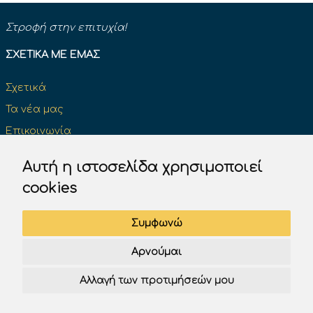
Στροφή στην επιτυχία!
ΣΧΕΤΙΚΆ ΜΕ ΕΜΆΣ
Σχετικά
Τα νέα μας
Επικοινωνία
Κάντε μια δωρεά και κάντε τη διαφορά
Αυτή η ιστοσελίδα χρησιμοποιεί
cookies
ΔΊΠΛΩΜΑ ΟΔΉΓΗΣΗΣ
Συμφωνώ
Επίσημα βιβλία του Κ.Ο.Κ
Αρνούμαι
Πινακίδες σήμανσης του Κ.Ο.Κ.
Αλλαγή των προτιμήσεών μου
Test K.O.K. Υπουργείου
Test Drive