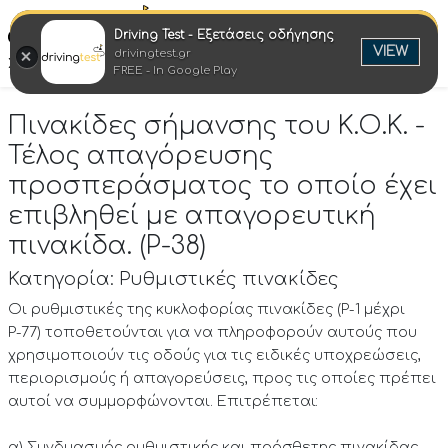
Driving Test - Εξετάσεις οδήγησης
Ελλη
VIEW
drivingtest.gr
Στροφή στην επιτυχία
FREE - In Google Play
Πινακίδες σήμανσης του Κ.Ο.Κ. -
Τέλος απαγόρευσης
προσπεράσματος το οποίο έχει
επιβληθεί με απαγορευτική
πινακίδα. (P-38)
Κατηγορία: Ρυθμιστικές πινακίδες
Οι ρυθμιστικές της κυκλοφορίας πινακίδες (Ρ-1 μέχρι
Ρ-77) τοποθετούνται για να πληροφορούν αυτούς που
χρησιμοποιούν τις οδούς για τις ειδικές υποχρεώσεις,
περιορισμούς ή απαγορεύσεις, προς τις οποίες πρέπει
αυτοί να συμμορφώνονται. Επιτρέπεται:
α) Συνδυασμός ρυθμιστικής και πρόσθετης πινακίδας,