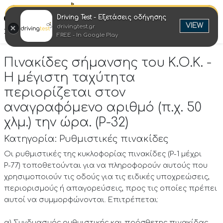
Driving Test - Εξετάσεις οδήγησης
Ελλη
VIEW
drivingtest.gr
Στροφή στην επιτυχία
FREE - In Google Play
Πινακίδες σήμανσης του Κ.Ο.Κ. -
Η μέγιστη ταχύτητα
περιορίζεται στον
αναγραφόμενο αριθμό (π.χ. 50
χλμ.) την ώρα. (P-32)
Κατηγορία: Ρυθμιστικές πινακίδες
Οι ρυθμιστικές της κυκλοφορίας πινακίδες (Ρ-1 μέχρι
Ρ-77) τοποθετούνται για να πληροφορούν αυτούς που
χρησιμοποιούν τις οδούς για τις ειδικές υποχρεώσεις,
περιορισμούς ή απαγορεύσεις, προς τις οποίες πρέπει
αυτοί να συμμορφώνονται. Επιτρέπεται:
α) Συνδυασμός ρυθμιστικής και πρόσθετης πινακίδας,