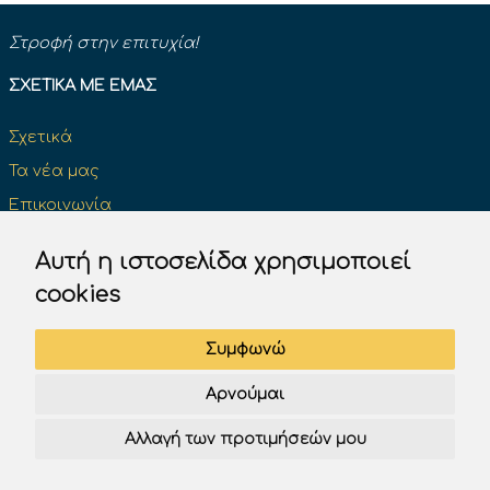
Στροφή στην επιτυχία!
ΣΧΕΤΙΚΆ ΜΕ ΕΜΆΣ
Σχετικά
Τα νέα μας
Επικοινωνία
Κάντε μια δωρεά και κάντε τη διαφορά
Αυτή η ιστοσελίδα χρησιμοποιεί
cookies
ΔΊΠΛΩΜΑ ΟΔΉΓΗΣΗΣ
Συμφωνώ
Επίσημα βιβλία του Κ.Ο.Κ
Αρνούμαι
Πινακίδες σήμανσης του Κ.Ο.Κ.
Αλλαγή των προτιμήσεών μου
Test K.O.K. Υπουργείου
Test Drive