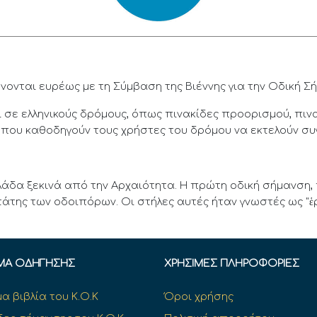
νονται ευρέως με τη Σύμβαση της Βιέννης για την Οδική Σ
 σε ελληνικούς δρόμους, όπως πινακίδες προορισμού, πιν
ς που καθοδηγούν τους χρήστες του δρόμου να εκτελούν συγ
λάδα ξεκινά από την Αρχαιότητα. Η πρώτη οδική σήμανση,
άτης των οδοιπόρων. Οι στήλες αυτές ήταν γνωστές ως "ἑ
ΜΑ ΟΔΉΓΗΣΗΣ
ΧΡΉΣΙΜΕΣ ΠΛΗΡΟΦΟΡΊΕΣ
α βιβλία του Κ.Ο.Κ
Όροι χρήσης