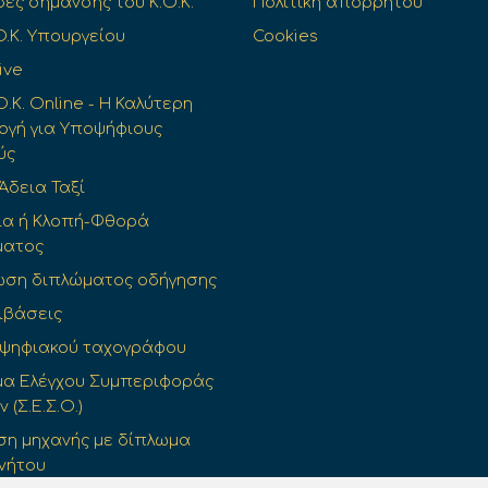
δες σήμανσης του Κ.Ο.Κ.
Πολιτική απορρήτου
O.K. Υπουργείου
Cookies
ive
Ο.Κ. Online - Η Καλύτερη
γή για Υποψήφιους
ύς
 Άδεια Ταξί
ια ή Κλοπή-Φθορά
ματος
ωση διπλώματος οδήγησης
ιβάσεις
 ψηφιακού ταχογράφου
α Ελέγχου Συμπεριφοράς
(Σ.Ε.Σ.Ο.)
η μηχανής με δίπλωμα
νήτου