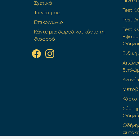
Πινακί
Σχετικά
Test K.
Τα νέα μας
Test Dr
Επικοινωνία
Test Κ.
Κάντε μια δωρεά και κάντε τη
Εφαρμο
διαφορά
Οδηγο
Ειδική
Απώλε
διπλώ
Ανανέ
Μεταβ
Κάρτα
Σύστημ
Οδηγών 
Οδήγησ
αυτοκι