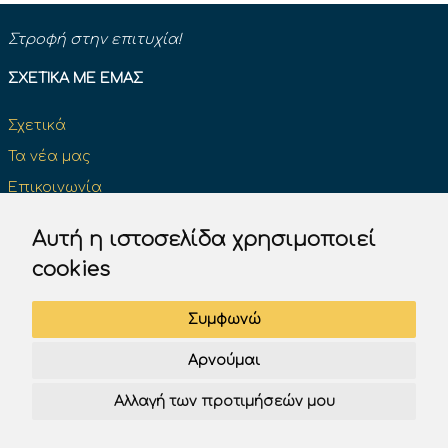
Στροφή στην επιτυχία!
ΣΧΕΤΙΚΆ ΜΕ ΕΜΆΣ
Σχετικά
Τα νέα μας
Επικοινωνία
Κάντε μια δωρεά και κάντε τη διαφορά
Αυτή η ιστοσελίδα χρησιμοποιεί
cookies
ΔΊΠΛΩΜΑ ΟΔΉΓΗΣΗΣ
Συμφωνώ
Επίσημα βιβλία του Κ.Ο.Κ
Αρνούμαι
Πινακίδες σήμανσης του Κ.Ο.Κ.
Αλλαγή των προτιμήσεών μου
Test K.O.K. Υπουργείου
Test Drive