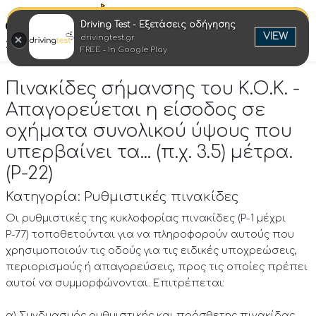
Driving Test - Εξετάσεις οδήγησης
Ελλη
VIEW
drivingtest.gr
Στροφή στην επιτυχία
FREE - In Google Play
Πινακίδες σήμανσης του Κ.Ο.Κ. -
Απαγορεύεται η είσοδος σε
οχήματα συνολικού ύψους που
υπερβαίνει τα... (π.χ. 3.5) μέτρα.
(P-22)
Κατηγορία: Ρυθμιστικές πινακίδες
Οι ρυθμιστικές της κυκλοφορίας πινακίδες (Ρ-1 μέχρι
Ρ-77) τοποθετούνται για να πληροφορούν αυτούς που
χρησιμοποιούν τις οδούς για τις ειδικές υποχρεώσεις,
περιορισμούς ή απαγορεύσεις, προς τις οποίες πρέπει
αυτοί να συμμορφώνονται. Επιτρέπεται:
α) Συνδυασμός ρυθμιστικής και πρόσθετης πινακίδας,