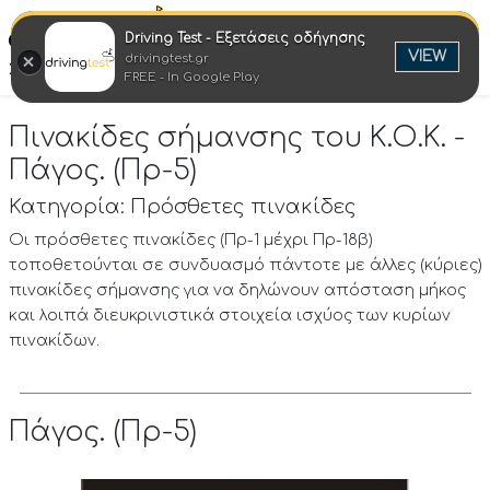
Driving Test - Εξετάσεις οδήγησης
Ελλη
VIEW
drivingtest.gr
Στροφή στην επιτυχία
FREE - In Google Play
Πινακίδες σήμανσης του Κ.Ο.Κ. -
Πάγος. (Πρ-5)
Κατηγορία: Πρόσθετες πινακίδες
Οι πρόσθετες πινακίδες (Πρ-1 μέχρι Πρ-18β)
τοποθετούνται σε συνδυασμό πάντοτε με άλλες (κύριες)
πινακίδες σήμανσης για να δηλώνουν απόσταση μήκος
και λοιπά διευκρινιστικά στοιχεία ισχύος των κυρίων
πινακίδων.
Πάγος. (Πρ-5)