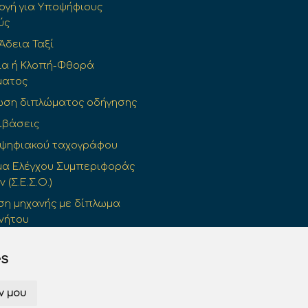
γή για Υποψήφιους
ύς
 Άδεια Ταξί
ια ή Κλοπή-Φθορά
ματος
ωση διπλώματος οδήγησης
ιβάσεις
 ψηφιακού ταχογράφου
α Ελέγχου Συμπεριφοράς
(Σ.Ε.Σ.Ο.)
η μηχανής με δίπλωμα
νήτου
ρινή Άδεια Οδήγησης
es
ν μου
© 2026 drivingtest.gr All rights reserved.