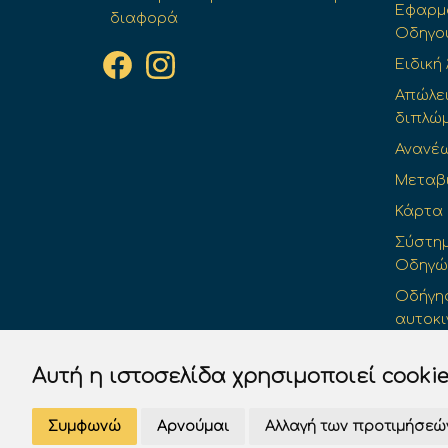
Εφαρμο
διαφορά
Οδηγο
Ειδική
Απώλε
διπλώ
Ανανέ
Μεταβ
Κάρτα
Σύστημ
Οδηγών 
Οδήγησ
αυτοκι
Προσω
Αυτή η ιστοσελίδα χρησιμοποιεί cooki
Συμφωνώ
Αρνούμαι
Αλλαγή των προτιμήσεώ