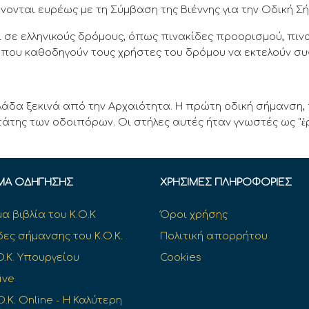
νονται ευρέως με τη Σύμβαση της Βιέννης για την Οδική Σ
 σε ελληνικούς δρόμους, όπως πινακίδες προορισμού, πιν
ς που καθοδηγούν τους χρήστες του δρόμου να εκτελούν συγ
λάδα ξεκινά από την Αρχαιότητα. Η πρώτη οδική σήμανση,
άτης των οδοιπόρων. Οι στήλες αυτές ήταν γνωστές ως "ἑ
ΜΑ ΟΔΉΓΗΣΗΣ
ΧΡΉΣΙΜΕΣ ΠΛΗΡΟΦΟΡΊΕΣ
α βιβλία του Κ.Ο.Κ
Όροι χρήσης
δες σήμανσης του Κ.Ο.Κ.
Πολιτική απορρήτου
O.K. Υπουργείου
Cookies
ive
Ο.Κ. Online - Η Καλύτερη