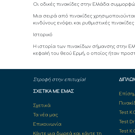
Οι οδικές πινακίδες στην Ελλάδα συμμορφώ
Μια σειρά από πινακίδες χρησιμοποιούνται
κινδύνους ενόψει και ρυθμιστικές πινακίδε
Ιστορικό
Η ιστορία των πινακίδων σήμανσης στην Ελ
κεφαλή του θεού Ερμή, ο οποίος ήταν προστ
Στροφή στην επιτυχία!
ΔΊΠΛΩ
ΣΧΕΤΙΚΆ ΜΕ ΕΜΆΣ
Επίσημ
Πινακί
Σχετικά
Test K.
Τα νέα μας
Test Dr
Επικοινωνία
Test Κ.
Κάντε μια δωρεά και κάντε τη