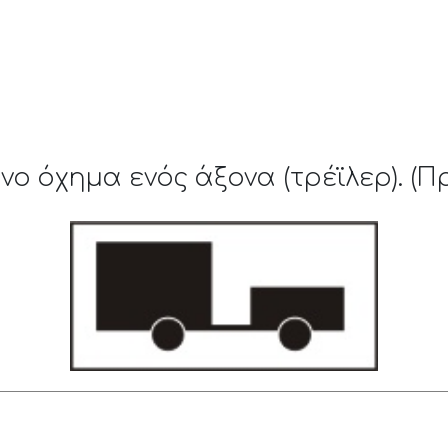
 όχημα ενός άξονα (τρέϊλερ). (Πρ-