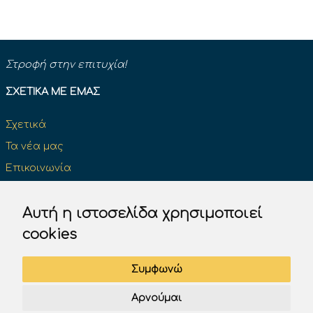
Στροφή στην επιτυχία!
ΣΧΕΤΙΚΆ ΜΕ ΕΜΆΣ
Σχετικά
Τα νέα μας
Επικοινωνία
Κάντε μια δωρεά και κάντε τη διαφορά
Αυτή η ιστοσελίδα χρησιμοποιεί
cookies
ΔΊΠΛΩΜΑ ΟΔΉΓΗΣΗΣ
Συμφωνώ
Επίσημα βιβλία του Κ.Ο.Κ
Αρνούμαι
Πινακίδες σήμανσης του Κ.Ο.Κ.