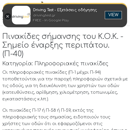
Driving Test - Εξετάσεις οδήγησης
Ελλη
VIEW
drivingtest.gr
Στροφή στην επιτυχία
FREE - In Google Play
Πινακίδες σήμανσης του Κ.Ο.Κ. -
Σημείο έναρξης περιπάτου.
(Π-40)
Κατηγορία: Πληροφοριακές πινακίδες
Οι πληροφοριακές πινακίδες (Π-1 μέχρι Π-94)
τοποθετούνται για την παροχή πληροφοριών σχετικά με
τις οδούς, για τη διευκόλυνση των χρηστών των οδών
(κατευθύνσεις, αρίθμηση, χιλιομέτρηση, τοπωνυμίες,
εγκαταστάσεις κ.λπ.).
Οι πινακίδες Π-17 ή Π-58 ή Π-59, εκτός της
πληροφοριακής τους σημασίας, ειδοποιούν τους
χρήστες των οδών ότι οι εφαρμοζόμενοι στις