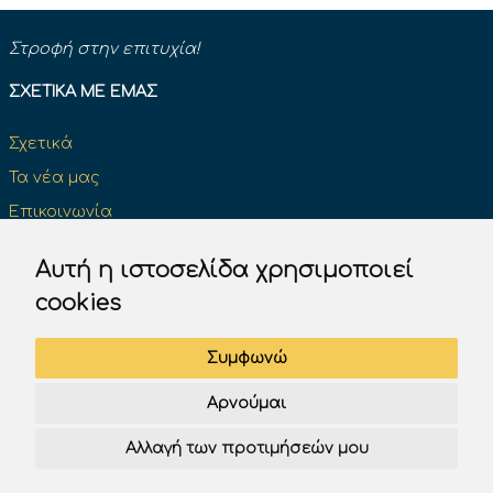
Στροφή στην επιτυχία!
ΣΧΕΤΙΚΆ ΜΕ ΕΜΆΣ
Σχετικά
Τα νέα μας
Επικοινωνία
Κάντε μια δωρεά και κάντε τη διαφορά
Αυτή η ιστοσελίδα χρησιμοποιεί
cookies
ΔΊΠΛΩΜΑ ΟΔΉΓΗΣΗΣ
Συμφωνώ
Επίσημα βιβλία του Κ.Ο.Κ
Αρνούμαι
Πινακίδες σήμανσης του Κ.Ο.Κ.
Αλλαγή των προτιμήσεών μου
Test K.O.K. Υπουργείου