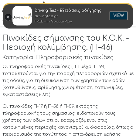
Driving Test - Εξετάσεις οδήγησης
Ελλη
VIEW
drivingtest.gr
Στροφή στην επιτυχία
FREE - In Google Play
Πινακίδες σήμανσης του Κ.Ο.Κ. -
Περιοχή κολύμβησης. (Π-46)
Κατηγορία: Πληροφοριακές πινακίδες
Οι πληροφοριακές πινακίδες (Π-1 μέχρι Π-94)
τοποθετούνται για την παροχή πληροφοριών σχετικά με
τις οδούς, για τη διευκόλυνση των χρηστών των οδών
(κατευθύνσεις, αρίθμηση, χιλιομέτρηση, τοπωνυμίες,
εγκαταστάσεις κ.λπ.).
Οι πινακίδες Π-17 ή Π-58 ή Π-59, εκτός της
πληροφοριακής τους σημασίας, ειδοποιούν τους
χρήστες των οδών ότι οι εφαρμοζόμενοι στις
κατοικημένες περιοχές κανονισμοί κυκλοφορίας, όπως ο
περιορισμός της ταχύτητος, η απαγόρευση χρήσης