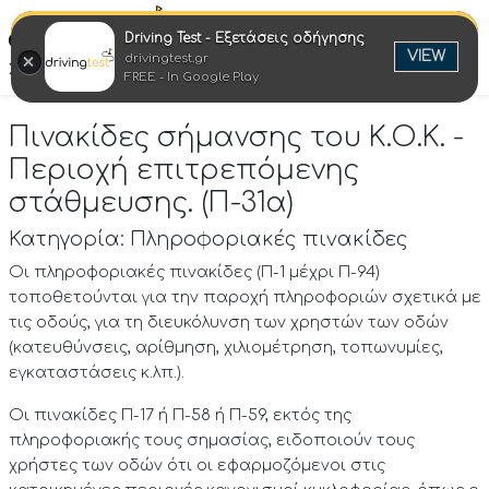
Driving Test - Εξετάσεις οδήγησης
Engl
VIEW
drivingtest.gr
Στροφή στην επιτυχία
FREE - In Google Play
Πινακίδες σήμανσης του Κ.Ο.Κ. -
Περιοχή επιτρεπόμενης
στάθμευσης. (Π-31α)
Κατηγορία: Πληροφοριακές πινακίδες
Οι πληροφοριακές πινακίδες (Π-1 μέχρι Π-94)
τοποθετούνται για την παροχή πληροφοριών σχετικά με
τις οδούς, για τη διευκόλυνση των χρηστών των οδών
(κατευθύνσεις, αρίθμηση, χιλιομέτρηση, τοπωνυμίες,
εγκαταστάσεις κ.λπ.).
Οι πινακίδες Π-17 ή Π-58 ή Π-59, εκτός της
πληροφοριακής τους σημασίας, ειδοποιούν τους
χρήστες των οδών ότι οι εφαρμοζόμενοι στις