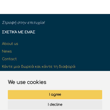
Στροφή στην επιτυχία!
ΣΧΕΤΙΚΆ ΜΕ ΕΜΆΣ
About us
News
Contact
Κάντε μια δωρεά και κάντε τη διαφορά
We use cookies
ΔΊΠΛΩΜΑ ΟΔΉΓΗΣΗΣ
I agree
Επίσημα βιβλία του Κ.Ο.Κ
I decline
Πινακίδες σήμανσης του Κ.Ο.Κ.