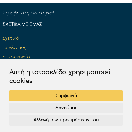
Στροφή στην επιτυχία!
ΣΧΕΤΙΚΆ ΜΕ ΕΜΆΣ
Σχετικά
Τα νέα μας
Επικοινωνία
Κάντε μια δωρεά και κάντε τη διαφορά
Αυτή η ιστοσελίδα χρησιμοποιεί
cookies
ΔΊΠΛΩΜΑ ΟΔΉΓΗΣΗΣ
Συμφωνώ
Επίσημα βιβλία του Κ.Ο.Κ
Αρνούμαι
Πινακίδες σήμανσης του Κ.Ο.Κ.
Αλλαγή των προτιμήσεών μου
Test K.O.K. Υπουργείου