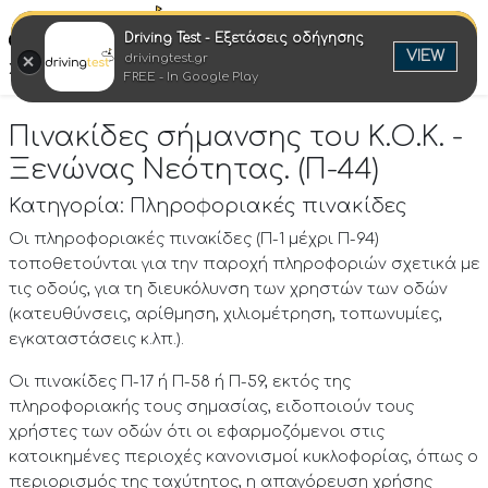
Driving Test - Εξετάσεις οδήγησης
Ελλη
VIEW
drivingtest.gr
Στροφή στην επιτυχία
FREE - In Google Play
Πινακίδες σήμανσης του Κ.Ο.Κ. -
Ξενώνας Νεότητας. (Π-44)
Κατηγορία: Πληροφοριακές πινακίδες
Οι πληροφοριακές πινακίδες (Π-1 μέχρι Π-94)
τοποθετούνται για την παροχή πληροφοριών σχετικά με
τις οδούς, για τη διευκόλυνση των χρηστών των οδών
(κατευθύνσεις, αρίθμηση, χιλιομέτρηση, τοπωνυμίες,
εγκαταστάσεις κ.λπ.).
Οι πινακίδες Π-17 ή Π-58 ή Π-59, εκτός της
πληροφοριακής τους σημασίας, ειδοποιούν τους
χρήστες των οδών ότι οι εφαρμοζόμενοι στις
κατοικημένες περιοχές κανονισμοί κυκλοφορίας, όπως ο
περιορισμός της ταχύτητος, η απαγόρευση χρήσης