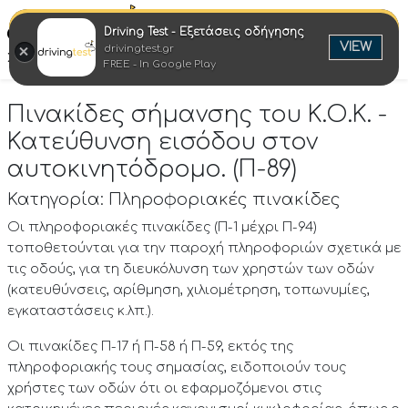
Driving Test - Εξετάσεις οδήγησης
Ελλη
VIEW
drivingtest.gr
Στροφή στην επιτυχία
FREE - In Google Play
Πινακίδες σήμανσης του Κ.Ο.Κ. -
Κατεύθυνση εισόδου στον
αυτοκινητόδρομο. (Π-89)
Κατηγορία: Πληροφοριακές πινακίδες
Οι πληροφοριακές πινακίδες (Π-1 μέχρι Π-94)
τοποθετούνται για την παροχή πληροφοριών σχετικά με
τις οδούς, για τη διευκόλυνση των χρηστών των οδών
(κατευθύνσεις, αρίθμηση, χιλιομέτρηση, τοπωνυμίες,
εγκαταστάσεις κ.λπ.).
Οι πινακίδες Π-17 ή Π-58 ή Π-59, εκτός της
πληροφοριακής τους σημασίας, ειδοποιούν τους
χρήστες των οδών ότι οι εφαρμοζόμενοι στις