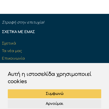
Στροφή στην επιτυχία!
ΣΧΕΤΙΚΆ ΜΕ ΕΜΆΣ
Σχετικά
Τα νέα μας
Επικοινωνία
Κάντε μια δωρεά και κάντε τη διαφορά
Αυτή η ιστοσελίδα χρησιμοποιεί
cookies
ΔΊΠΛΩΜΑ ΟΔΉΓΗΣΗΣ
Συμφωνώ
Επίσημα βιβλία του Κ.Ο.Κ
Αρνούμαι
Πινακίδες σήμανσης του Κ.Ο.Κ.