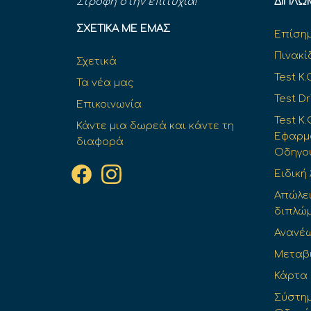
Στροφή στην επιτυχία!
ΔΊΠΛΩ
ΣΧΕΤΙΚΆ ΜΕ ΕΜΆΣ
Επίσημ
Πινακί
Σχετικά
Test K.
Τα νέα μας
Test Dr
Επικοινωνία
Test Κ.
Κάντε μια δωρεά και κάντε τη
Εφαρμο
διαφορά
Οδηγο
Ειδική
Απώλε
διπλώ
Ανανέ
Μεταβ
Κάρτα
Σύστημ