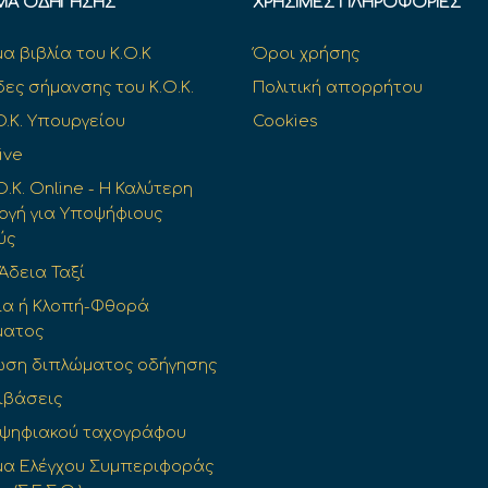
ΜΑ ΟΔΉΓΗΣΗΣ
ΧΡΉΣΙΜΕΣ ΠΛΗΡΟΦΟΡΊΕΣ
α βιβλία του Κ.Ο.Κ
Όροι χρήσης
δες σήμανσης του Κ.Ο.Κ.
Πολιτική απορρήτου
O.K. Υπουργείου
Cookies
ive
Ο.Κ. Online - Η Καλύτερη
γή για Υποψήφιους
ύς
 Άδεια Ταξί
ια ή Κλοπή-Φθορά
ματος
ωση διπλώματος οδήγησης
ιβάσεις
 ψηφιακού ταχογράφου
α Ελέγχου Συμπεριφοράς