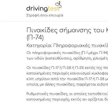
Στροφή στην επιτυχία
Πινακίδες σήμανσης του 
(Π-74)
Κατηγορία: Πληροφοριακές πινακί
Οι πληροφοριακές πινακίδες (Π-1 μέχρι Π-9
των οδών (κατευθύνσεις, αρίθμηση, χιλιομέτ
Οι πινακίδες Π-17 ή Π-58 ή Π-59, εκτός της
κατοικημένες περιοχές κανονισμοί κυκλοφο
κ.λπ. ισχύουν από την πινακίδα Π-17 ή Π-58 
οποία, με άλλες πινακίδες, παρέχεται ειδο
Ρυθμιστικές πινακίδες, οι οποίες τοποθετούν
κατοικημένης περιοχής, εκτός αν ορίζεται δ