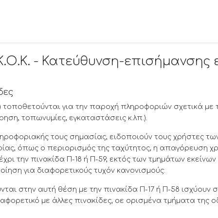
Κ.Ο.Κ. - Κατεύθυνση-επισήμανσης 
δες
4) τοποθετούνται για την παροχή πληροφοριών σχετικά με τ
ρηση, τοπωνυμίες, εγκαταστάσεις κ.λπ.).
 πληροφοριακής τους σημασίας, ειδοποιούν τους χρήστες τω
ρίας, όπως ο περιορισμός της ταχύτητος, η απαγόρευση 
μέχρι την πινακίδα Π-18 ή Π-59, εκτός των τμημάτων εκείνω
ποίηση για διαφορετικούς τυχόν κανονισμούς.
ται στην αυτή θέση με την πινακίδα Π-17 ή Π-58 ισχύουν σε
ιαφορετικό με άλλες πινακίδες, οε ορισμένα τμήματα της ο