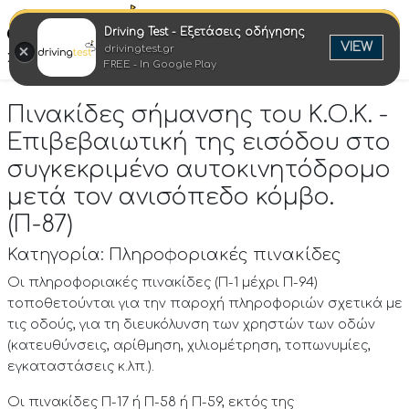
Driving Test - Εξετάσεις οδήγησης
Ελλη
VIEW
drivingtest.gr
Στροφή στην επιτυχία
FREE - In Google Play
Πινακίδες σήμανσης του Κ.Ο.Κ. -
Επιβεβαιωτική της εισόδου στο
συγκεκριμένο αυτοκινητόδρομο
μετά τον ανισόπεδο κόμβο.
(Π-87)
Κατηγορία: Πληροφοριακές πινακίδες
Οι πληροφοριακές πινακίδες (Π-1 μέχρι Π-94)
τοποθετούνται για την παροχή πληροφοριών σχετικά με
τις οδούς, για τη διευκόλυνση των χρηστών των οδών
(κατευθύνσεις, αρίθμηση, χιλιομέτρηση, τοπωνυμίες,
εγκαταστάσεις κ.λπ.).
Οι πινακίδες Π-17 ή Π-58 ή Π-59, εκτός της