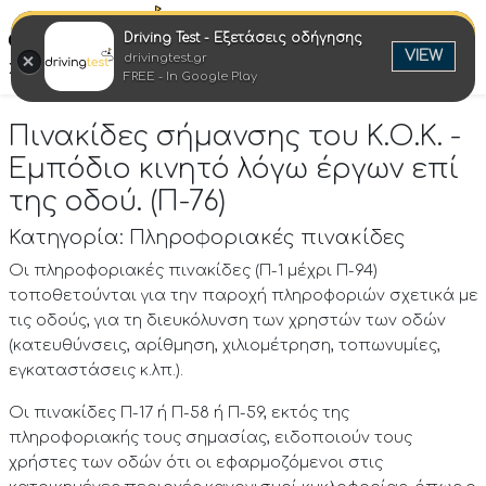
Driving Test - Εξετάσεις οδήγησης
Ελλη
VIEW
drivingtest.gr
Στροφή στην επιτυχία
FREE - In Google Play
Πινακίδες σήμανσης του Κ.Ο.Κ. -
Εμπόδιο κινητό λόγω έργων επί
της οδού. (Π-76)
Κατηγορία: Πληροφοριακές πινακίδες
Οι πληροφοριακές πινακίδες (Π-1 μέχρι Π-94)
τοποθετούνται για την παροχή πληροφοριών σχετικά με
τις οδούς, για τη διευκόλυνση των χρηστών των οδών
(κατευθύνσεις, αρίθμηση, χιλιομέτρηση, τοπωνυμίες,
εγκαταστάσεις κ.λπ.).
Οι πινακίδες Π-17 ή Π-58 ή Π-59, εκτός της
πληροφοριακής τους σημασίας, ειδοποιούν τους
χρήστες των οδών ότι οι εφαρμοζόμενοι στις