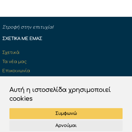
Στροφή στην επιτυχία!
ΣΧΕΤΙΚΆ ΜΕ ΕΜΆΣ
Σχετικά
Τα νέα μας
Επικοινωνία
Κάντε μια δωρεά και κάντε τη διαφορά
Αυτή η ιστοσελίδα χρησιμοποιεί
cookies
ΔΊΠΛΩΜΑ ΟΔΉΓΗΣΗΣ
Συμφωνώ
Επίσημα βιβλία του Κ.Ο.Κ
Αρνούμαι
Πινακίδες σήμανσης του Κ.Ο.Κ.