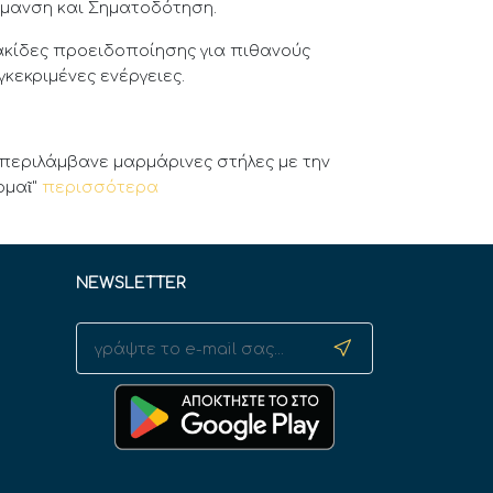
ήμανση και Σηματοδότηση.
ακίδες προειδοποίησης για πιθανούς
κεκριμένες ενέργειες.
 περιλάμβανε μαρμάρινες στήλες με την
ρμαῖ"
περισσότερα
NEWSLETTER