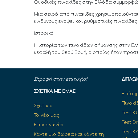
Οι οδικές πινακίδες στην Ελλάδα συμμορφώ
Μια σειρά από πινακίδες χρησιμοποιούνται
κινδύνους ενόψει και ρυθμιστικές πινακίδε
Ιστορικό
Η ιστορία των πινακίδων σήμανσης στην Ελ
κεφαλή του θεού Ερμή, ο οποίος ήταν προστ
Στροφή στην επιτυχία!
ΔΊΠΛΩ
ΣΧΕΤΙΚΆ ΜΕ ΕΜΆΣ
Επίσημ
Πινακί
Σχετικά
Test K.
Τα νέα μας
Test Dr
Επικοινωνία
Test Κ.
Κάντε μια δωρεά και κάντε τη