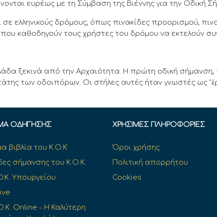
νονται ευρέως με τη Σύμβαση της Βιέννης για την Οδική Σ
 σε ελληνικούς δρόμους, όπως πινακίδες προορισμού, πιν
ς που καθοδηγούν τους χρήστες του δρόμου να εκτελούν συγ
λάδα ξεκινά από την Αρχαιότητα. Η πρώτη οδική σήμανση,
άτης των οδοιπόρων. Οι στήλες αυτές ήταν γνωστές ως "ἑ
ΜΑ ΟΔΉΓΗΣΗΣ
ΧΡΉΣΙΜΕΣ ΠΛΗΡΟΦΟΡΊΕΣ
α βιβλία του Κ.Ο.Κ
Όροι χρήσης
δες σήμανσης του Κ.Ο.Κ.
Πολιτική απορρήτου
O.K. Υπουργείου
Cookies
ive
Ο.Κ. Online - Η Καλύτερη