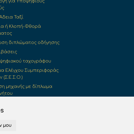
γή για Υποψήφιους
ύς
 Άδεια Ταξί
ια ή Κλοπή-Φθορά
ματος
ωση διπλώματος οδήγησης
ιβάσεις
 ψηφιακού ταχογράφου
α Ελέγχου Συμπεριφοράς
(Σ.Ε.Σ.Ο.)
η μηχανής με δίπλωμα
νήτου
ρινή Άδεια Οδήγησης
es
ν μου
© 2026 drivingtest.gr All rights reserved.