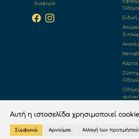
Εφαρμο
διαφορά
Οδηγο
Ειδική
Απώλε
διπλώ
Ανανέ
Μεταβ
Κάρτα
Σύστημ
Οδηγών 
Οδήγησ
αυτοκι
Προσω
Αυτή η ιστοσελίδα χρησιμοποιεί cooki
Συμφωνώ
Αρνούμαι
Αλλαγή των προτιμήσεώ