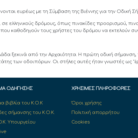
νονται ευρέως με τη Σύμβαση της Βιέννης για την Οδική Σ
 σε ελληνικούς δρόμους, όπως πινακίδες προορισμού, πιν
ς που καθοδηγούν τους χρήστες του δρόμου να εκτελούν συγ
λάδα ξεκινά από την Αρχαιότητα. Η πρώτη οδική σήμανση,
άτης των οδοιπόρων. Οι στήλες αυτές ήταν γνωστές ως "ἑ
ΜΑ ΟΔΉΓΗΣΗΣ
ΧΡΉΣΙΜΕΣ ΠΛΗΡΟΦΟΡΊΕΣ
α βιβλία του Κ.Ο.Κ
Όροι χρήσης
δες σήμανσης του Κ.Ο.Κ.
Πολιτική απορρήτου
O.K. Υπουργείου
Cookies
ive