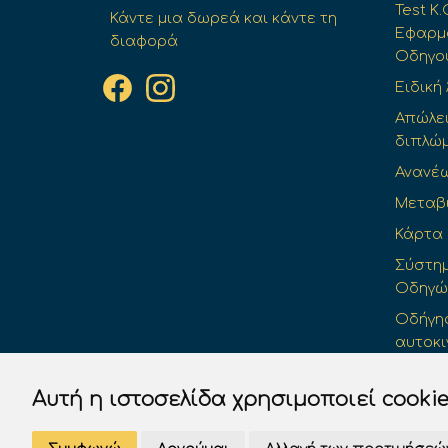
Test Κ.
Κάντε μια δωρεά και κάντε τη
Εφαρμο
διαφορά
Οδηγο
Ειδική
Απώλε
διπλώ
Ανανέ
Μεταβ
Κάρτα
Σύστημ
Οδηγών 
Οδήγησ
αυτοκι
Προσω
Αυτή η ιστοσελίδα χρησιμοποιεί cooki