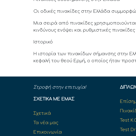
Οι οδικές πινακίδες στην Ελλάδα συμμορφώ
Μια σειρά από πινακίδες χρησιμοποιούνται
κινδύνους ενόψει και ρυθμιστικές πινακίδε
Ιστορικό
Η ιστορία των πινακίδων σήμανσης στην Ελ
κεφαλή του θεού Ερμή, ο οποίος ήταν προστ
Στροφή στην επιτυχία!
ΔΊΠΛΩ
ΣΧΕΤΙΚΆ ΜΕ ΕΜΆΣ
Επίσημ
Πινακί
Σχετικά
Test K.
Τα νέα μας
Test Dr
Επικοινωνία