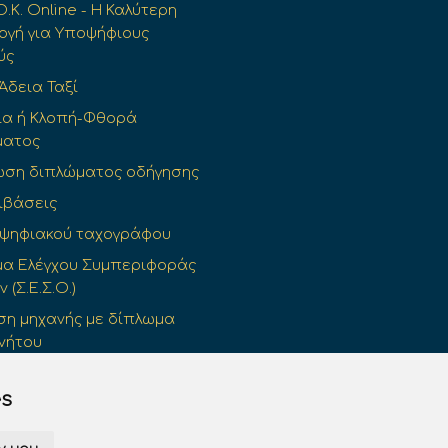
Ο.Κ. Online - Η Καλύτερη
γή για Υποψήφιους
ύς
 Άδεια Ταξί
ια ή Κλοπή-Φθορά
ματος
ωση διπλώματος οδήγησης
ιβάσεις
 ψηφιακού ταχογράφου
α Ελέγχου Συμπεριφοράς
(Σ.Ε.Σ.Ο.)
η μηχανής με δίπλωμα
νήτου
ρινή Άδεια Οδήγησης
es