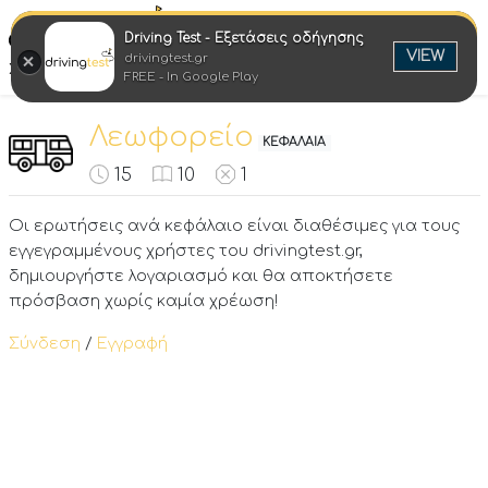
Driving Test - Εξετάσεις οδήγησης
Ελλη
VIEW
drivingtest.gr
Στροφή στην επιτυχία
FREE - In Google Play
Λεωφορείο
ΚΕΦΑΛΑΙΑ
15
10
1
Οι ερωτήσεις ανά κεφάλαιο είναι διαθέσιμες για τους
εγγεγραμμένους χρήστες του drivingtest.gr,
δημιουργήστε λογαριασμό και θα αποκτήσετε
πρόσβαση χωρίς καμία χρέωση!
Σύνδεση
/
Εγγραφή