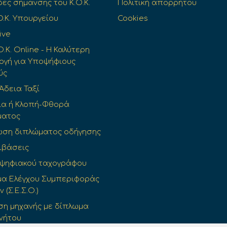
δες σήμανσης του Κ.Ο.Κ.
Πολιτική απορρήτου
O.K. Υπουργείου
Cookies
ive
Ο.Κ. Online - Η Καλύτερη
γή για Υποψήφιους
ύς
 Άδεια Ταξί
ια ή Κλοπή-Φθορά
ματος
ωση διπλώματος οδήγησης
ιβάσεις
 ψηφιακού ταχογράφου
α Ελέγχου Συμπεριφοράς
(Σ.Ε.Σ.Ο.)
η μηχανής με δίπλωμα
νήτου