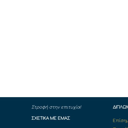
Στροφή στην επιτυχία!
ΔΊΠΛΩ
ΣΧΕΤΙΚΆ ΜΕ ΕΜΆΣ
Επίσημ