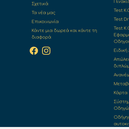
Πινακί
Σχετικά
Test K.
Τα νέα μας
Test Dr
Επικοινωνία
Test Κ.
Κάντε μια δωρεά και κάντε τη
Εφαρμο
διαφορά
Οδηγο
Ειδική
Απώλε
διπλώ
Ανανέ
Μεταβ
Κάρτα
Σύστημ
Οδηγών 
Οδήγησ
αυτοκι