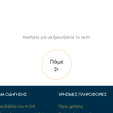
πατήστε για να ξεκινήσετε το τεστ.
Πάμε
ΜΑ ΟΔΉΓΗΣΗΣ
ΧΡΉΣΙΜΕΣ ΠΛΗΡΟΦΟΡΊΕΣ
α βιβλία του Κ.Ο.Κ
Όροι χρήσης